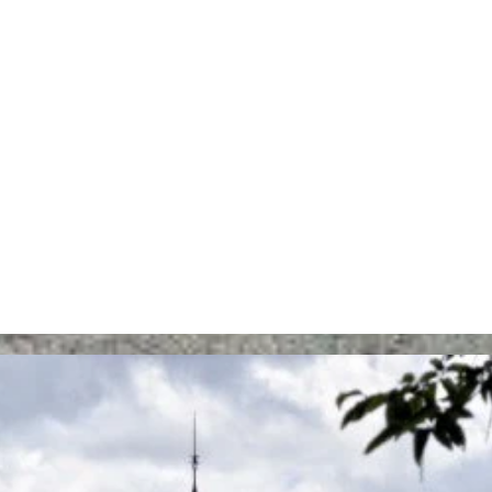
ns la liste du patrimoine exceptionnel de Wallonie.​
its désherbant chimiques a cessé, et la recherche pour d
nnes vous accueille en famille ou en groupe pour des visites p
r tout renseignement. A très bientôt et bonne visite.