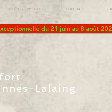
VISITES - VISIT US
CONTACT
E
xceptionnelle du 21 juin au 8 août 202
fort
innes-Lalaing