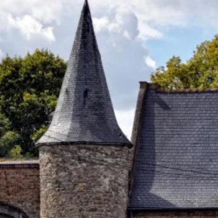
au est ouvert d'avril à
Réhabilitation de l
re inclus. Détail
ici
Projet en cours d
Logements prévus pour 
logements)