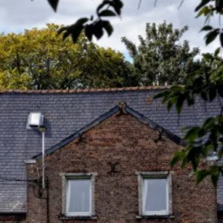
a ferme:
'étude
fin 2026 (10