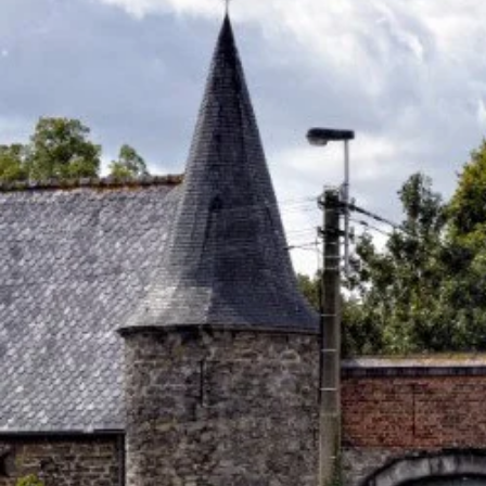
Le chate
octob