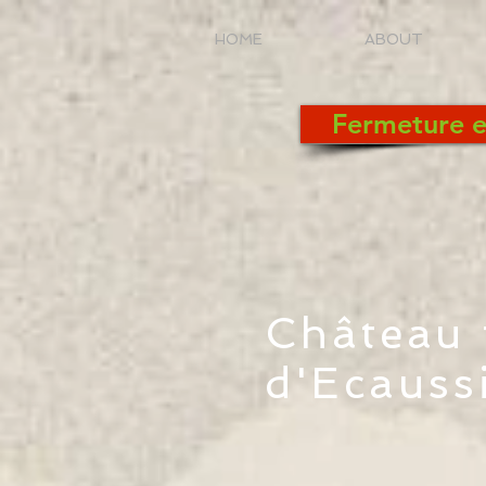
HOME
ABOUT
Fermeture e
Château 
d'Ecauss