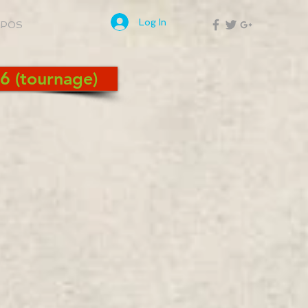
Log In
XPOS
6 (tournage)