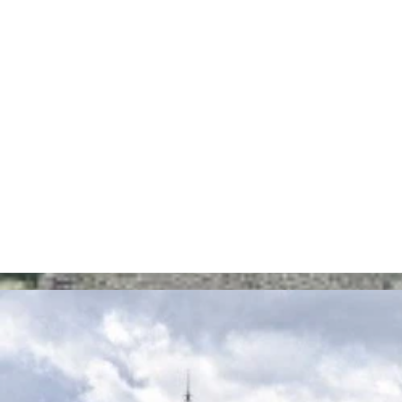
monuments classés, sont repris da
Depuis peu l'utilisation de produ
Visites
​​​​​​​​​​​Le Château fort d’Ecaussi
retrouvent sur la page
'Visites'
N’hésitez pas à nous
contacter
pou